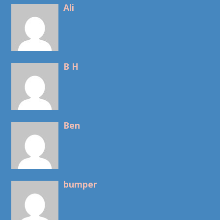
Ali
B H
Ben
bumper