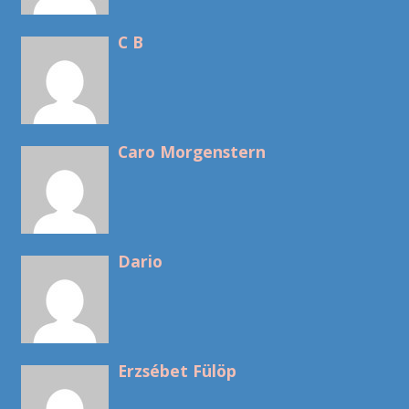
C B
Caro Morgenstern
Dario
Erzsébet Fülöp