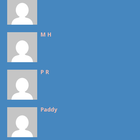
M H
P R
Paddy