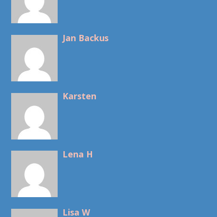
Jan Backus
Karsten
Lena H
Lisa W