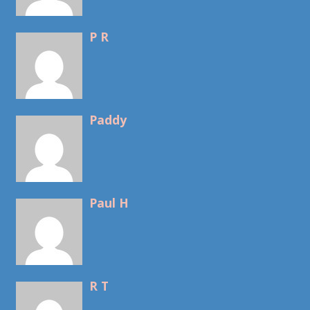
P R
Paddy
Paul H
R T