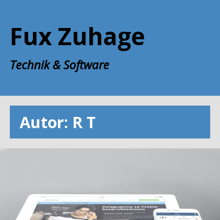
Zum
Inhalt
Fux Zuhage
springen
Technik & Software
Autor:
R T