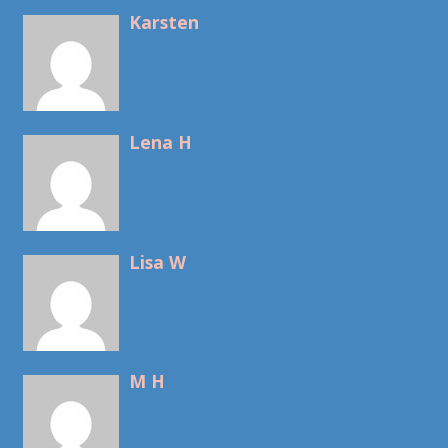
Karsten
Lena H
Lisa W
M H