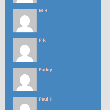
M H
P R
Paddy
Paul H