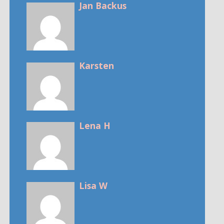
Jan Backus
Karsten
Lena H
Lisa W