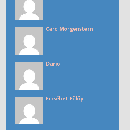
Caro Morgenstern
Dario
Erzsébet Fülöp