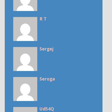
R T
Sergej
Seroga
Ud54Q