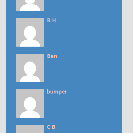
B H
Ben
bumper
C B