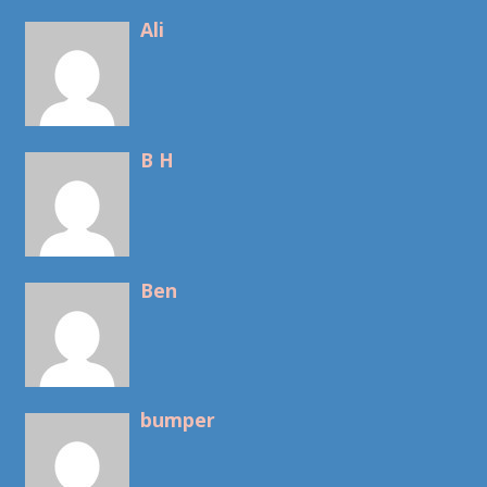
Ali
B H
Ben
bumper