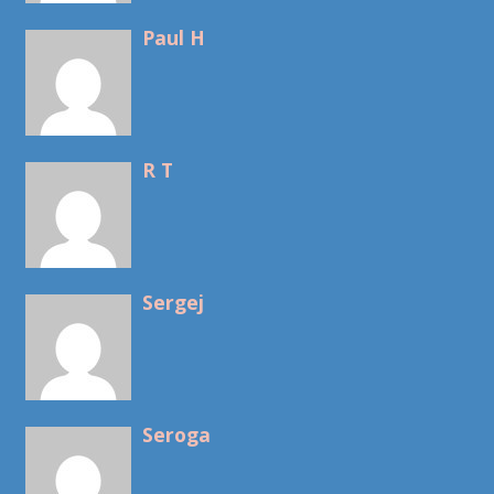
Paul H
R T
Sergej
Seroga