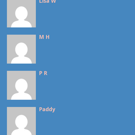
Lisa W
M H
P R
Paddy